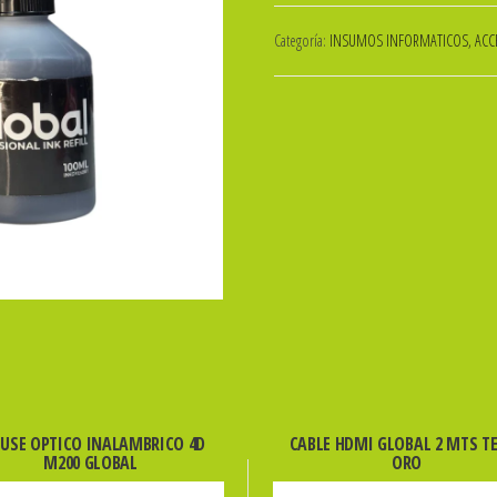
TINTA
Categoría:
INSUMOS INFORMATICOS, ACCE
P/IMPRES.
BROTHER
GLOBAL
PREMIUM
T
SERIES
X
100cc
NEGRA
cantidad
USE OPTICO INALAMBRICO 4D
CABLE HDMI GLOBAL 2 MTS T
M200 GLOBAL
ORO