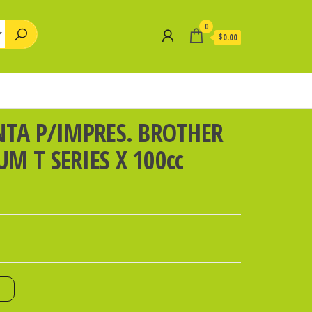
0
$0.00
NTA P/IMPRES. BROTHER
M T SERIES X 100cc
o