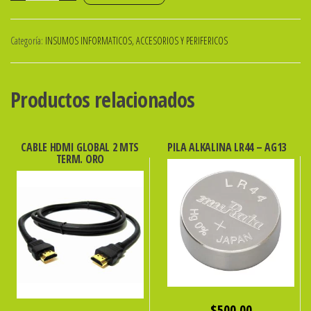
DE
TINTA
Categoría:
INSUMOS INFORMATICOS, ACCESORIOS Y PERIFERICOS
GLOBAL
/HP
75xl
Productos relacionados
COLOR
18,8
Mls.
CABLE HDMI GLOBAL 2 MTS
PILA ALKALINA LR44 – AG13
TERM. ORO
ALTA
CAPACI.
cantidad
$
500.00