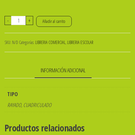
CUADERNO
-
+
Añadir al carrito
29.7
T/F
SKU:
N/D
Categorías:
LIBRERIA COMERCIAL
,
LIBRERIA ESCOLAR
ESPIRAL
80
Hs.
INFORMACIÓN ADICIONAL
AMERICA
TERRA
cantidad
TIPO
RAYADO, CUADRICULADO
Productos relacionados