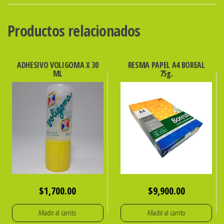
Cm
770102
Productos relacionados
cantidad
ADHESIVO VOLIGOMA X 30
RESMA PAPEL A4 BOREAL
ML
75g.
$
1,700.00
$
9,900.00
Añadir al carrito
Añadir al carrito