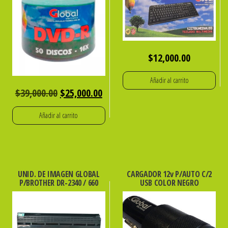
$
12,000.00
Añadir al carrito
El
El
$
39,000.00
$
25,000.00
precio
precio
Añadir al carrito
original
actual
era:
es:
$39,000.00.
$25,000.00.
UNID. DE IMAGEN GLOBAL
CARGADOR 12v P/AUTO C/2
P/BROTHER DR-2340 / 660
USB COLOR NEGRO