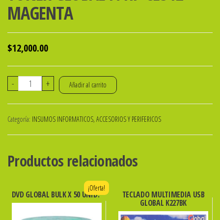
MAGENTA
$
12,000.00
TONER
-
+
Añadir al carrito
GLOBAL
P/HP
Categoría:
INSUMOS INFORMATICOS, ACCESORIOS Y PERIFERICOS
CE312
MAGENTA
cantidad
Productos relacionados
¡Oferta!
DVD GLOBAL BULK X 50 UNID.
TECLADO MULTIMEDIA USB
GLOBAL K227BK