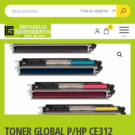
Saltar
al
contenido
Grivarello
Whatsapp:
0
Equipamientos
3465-
Menú
664611
TONER GLOBAL P/HP CE312