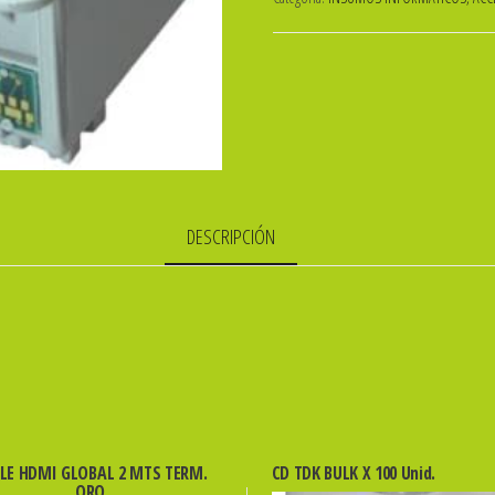
GLOBAL
P/EPSON
T040
NEGRO
+
T041
COLOR
cantidad
DESCRIPCIÓN
LE HDMI GLOBAL 2 MTS TERM.
CD TDK BULK X 100 Unid.
ORO